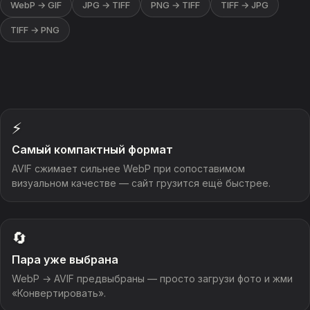
WebP → GIF
JPG → TIFF
PNG → TIFF
TIFF → JPG
TIFF → PNG
⚡
Самый компактный формат
AVIF сжимает сильнее WebP при сопоставимом
визуальном качестве — сайт грузится ещё быстрее.
🔄
Пара уже выбрана
WebP → AVIF предвыбраны — просто загрузи фото и жми
«Конвертировать».