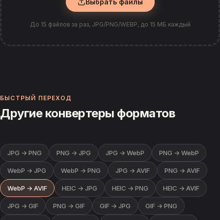
Выбрать файлы
До 15 файлов за раз, JPG/PNG/WEBP, до 15 МБ каждый
БЫСТРЫЙ ПЕРЕХОД
Другие конвертеры форматов
JPG → PNG
PNG → JPG
JPG → WebP
PNG → WebP
WebP → JPG
WebP → PNG
JPG → AVIF
PNG → AVIF
WebP → AVIF
HEIC → JPG
HEIC → PNG
HEIC → AVIF
JPG → GIF
PNG → GIF
GIF → JPG
GIF → PNG