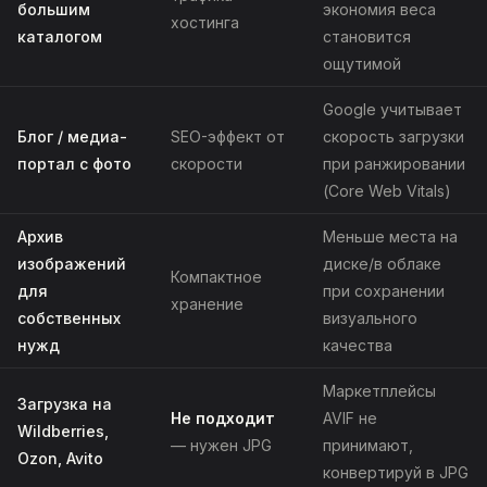
большим
экономия веса
хостинга
каталогом
становится
ощутимой
Google учитывает
Блог / медиа-
SEO-эффект от
скорость загрузки
портал с фото
скорости
при ранжировании
(Core Web Vitals)
Архив
Меньше места на
изображений
диске/в облаке
Компактное
для
при сохранении
хранение
собственных
визуального
нужд
качества
Маркетплейсы
Загрузка на
Не подходит
AVIF не
Wildberries,
— нужен JPG
принимают,
Ozon, Avito
конвертируй в JPG