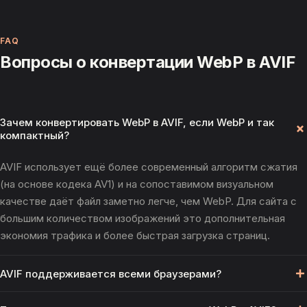
FAQ
Вопросы о конвертации WebP в AVIF
Зачем конвертировать WebP в AVIF, если WebP и так
компактный?
AVIF использует ещё более современный алгоритм сжатия
(на основе кодека AV1) и на сопоставимом визуальном
качестве даёт файл заметно легче, чем WebP. Для сайта с
большим количеством изображений это дополнительная
экономия трафика и более быстрая загрузка страниц.
AVIF поддерживается всеми браузерами?
Нет, не всеми. AVIF — новый формат, и хотя современные