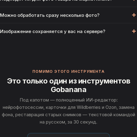
значениях (80-100) на фото с исходным цифровым шумом
Для сильно размытых или очень старых фото лучше
(например, снятых в темноте) шум может стать чуть
Да, это один из основных сценариев — чёткие детали ткани,
подходит нейросетевая реставрация.
Можно обработать сразу несколько фото?
заметнее — в этом случае просто сдвинь ползунок ниже,
текстуры и швов на карточке товара повышают доверие
результат виден сразу.
покупателя. Для таких фото обычно нужны более высокие
Да, до 15 файлов за раз.
Изображение сохраняется у вас на сервере?
значения ползунка.
Нет. Резкость применяется прямо в браузере через canvas,
файлы не сохраняются на сервере.
ПОМИМО ЭТОГО ИНСТРУМЕНТА
Это только один из инструментов
Gobanana
Под капотом — полноценный ИИ-редактор:
нейрофотосессии, карточки для Wildberries и Ozon, замена
фона, реставрация старых снимков — текстовой командой
на русском, за 30 секунд.