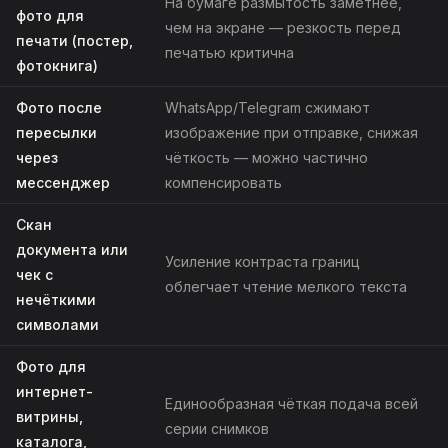
На бумаге размытость заметнее,
фото для
чем на экране — резкость перед
печати (постер,
печатью критична
фотокнига)
Фото после
WhatsApp/Telegram сжимают
пересылки
изображение при отправке, снижая
через
чёткость — можно частично
мессенджер
компенсировать
Скан
документа или
Усиление контраста границ
чек с
облегчает чтение мелкого текста
нечёткими
символами
Фото для
интернет-
Единообразная чёткая подача всей
витрины,
серии снимков
каталога,