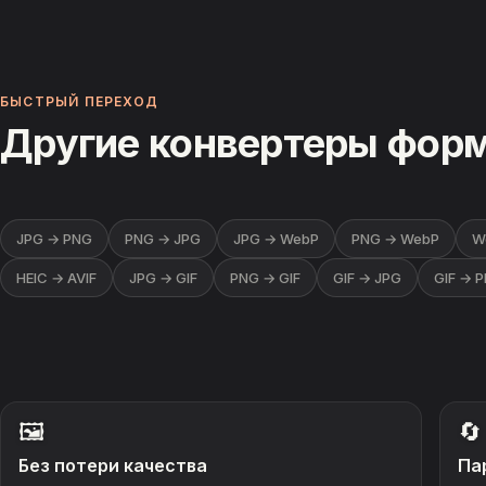
БЫСТРЫЙ ПЕРЕХОД
Другие конвертеры фор
JPG → PNG
PNG → JPG
JPG → WebP
PNG → WebP
W
HEIC → AVIF
JPG → GIF
PNG → GIF
GIF → JPG
GIF → 
🖼️
🔄
Без потери качества
Па