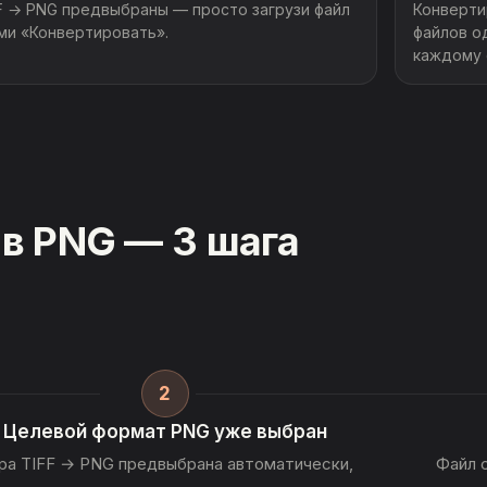
F → PNG предвыбраны — просто загрузи файл
Конверти
ми «Конвертировать».
файлов о
каждому 
 в PNG — 3 шага
2
Целевой формат PNG уже выбран
ра TIFF → PNG предвыбрана автоматически,
Файл 