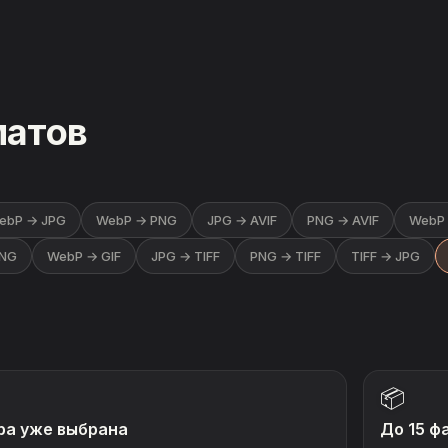
матов
ebP → JPG
WebP → PNG
JPG → AVIF
PNG → AVIF
WebP 
PNG
WebP → GIF
JPG → TIFF
PNG → TIFF
TIFF → JPG
📦
ра уже выбрана
До 15 ф