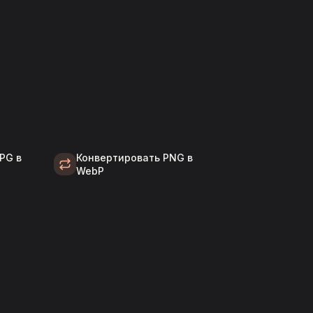
PG в
Конвертировать PNG в
WebP