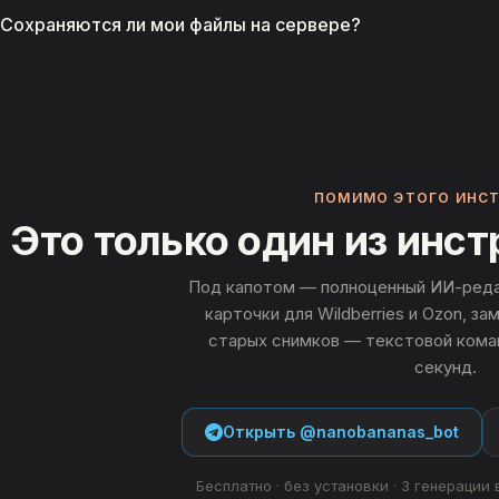
Да, конвертация TIFF в PNG полностью бесплатна и не треб
Сохраняются ли мои файлы на сервере?
Нет. Обработка происходит в памяти сервера на время запр
нигде не хранится.
ПОМИМО ЭТОГО ИНС
Это только один из инс
Под капотом — полноценный ИИ-реда
карточки для Wildberries и Ozon, з
старых снимков — текстовой коман
секунд.
Открыть @nanobananas_bot
Бесплатно · без установки · 3 генерации