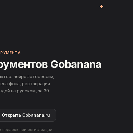
ует регистрации.
оса, результат сразу возвращается в браузер и
ТРУМЕНТА
трументов Gobanana
ктор: нейрофотосессии,
амена фона, реставрация
дой на русском, за 30
Открыть Gobanana.ru
 в подарок при регистрации