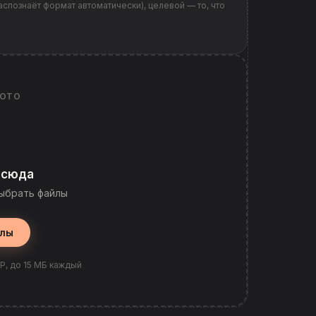
спознаёт формат автоматически), целевой — то, что
ФОТО
 сюда
выбрать файлы
йлы
P, до 15 МБ каждый