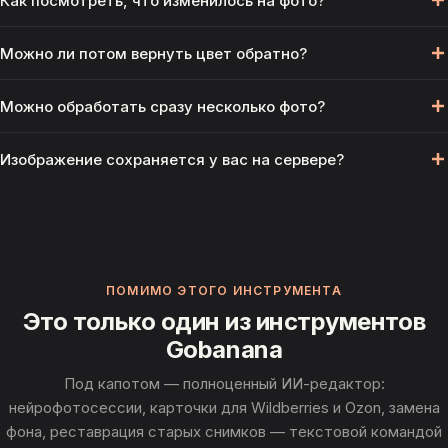
Как посмотреть, что изменилось на фото?
преобразование в градации серого в 1 клик, без ползунков.
Если нужно частичное обесцвечивание или управление
После обработки открывается лайтбокс со сравнением До/
Можно ли потом вернуть цвет обратно?
насыщенностью, используй отдельный инструмент
После — переключайся между версиями стрелками, чтобы
«насыщенность».
оценить результат перед скачиванием.
Нет, преобразование в чёрно-белое необратимо теряет
Можно обработать сразу несколько фото?
информацию о цвете — сохраняй оригинал отдельно, если
он может понадобиться в цвете позже.
Да, до 15 файлов за раз — каждое обрабатывается
Изображение сохраняется у вас на сервере?
независимо со своим прогрессом.
Нет. Обработка происходит в оперативной памяти сервера
на время запроса и результат сразу возвращается — файлы
нигде не сохраняются.
ПОМИМО ЭТОГО ИНСТРУМЕНТА
Это только один из инструментов
Gobanana
Под капотом — полноценный ИИ-редактор:
нейрофотосессии, карточки для Wildberries и Ozon, замена
фона, реставрация старых снимков — текстовой командой