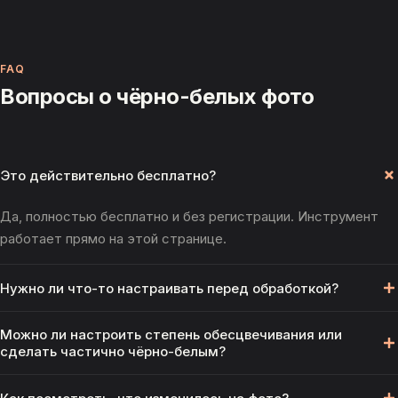
FAQ
Вопросы о чёрно-белых фото
Это действительно бесплатно?
Да, полностью бесплатно и без регистрации. Инструмент
работает прямо на этой странице.
Нужно ли что-то настраивать перед обработкой?
Нет — просто загрузи фото, инструмент сразу
Можно ли настроить степень обесцвечивания или
обесцвечивает изображение в оттенки серого без
сделать частично чёрно-белым?
дополнительных параметров.
В этом инструменте — нет, здесь честное полное